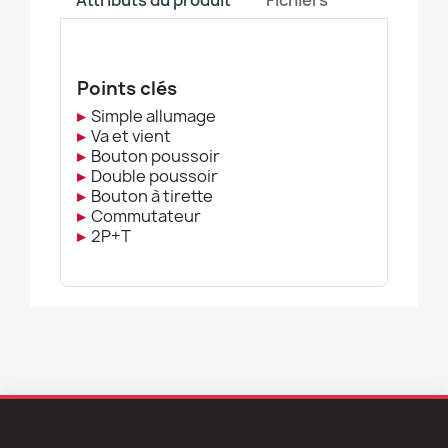
Attributs du produit
Fichiers
Points clés
▸
Simple allumage
▸
Va et vient
▸
Bouton poussoir
▸
Double poussoir
▸
Bouton à tirette
▸
Commutateur
▸
2P+T