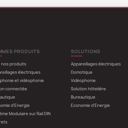
MMES PRODUITS
SOLUTIONS
 nos produits
Appareillages électriques
reillages électriques
Domotique
rphonie et vidéophonie
Vidéophonie
on connectée
Solution hôtelière
autique
Bureautique
omie d'Energie
Economie d'Energie
ème Modulaire sur Rail DIN
rets