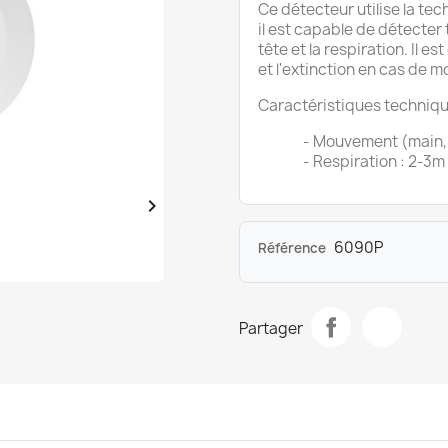
Ce détecteur utilise la t
il est capable de détecter 
tête et la respiration. Il e
et l'extinction en cas de 
Caractéristiques techniq
- Mouvement (main, têt
- Respiration : 

6090P
Référence
Partager