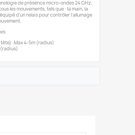
echnologie de présence micro-ondes 24 GHz,
tous les mouvements, tels que : la main, la
st équipé d’un relais pour contrôler l'allumage
mouvement.
ues
e) :Max 4-5m (radius)
2-3m (radius)