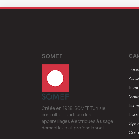
SOMEF
GA
Tous
Appa
Inte
Mais
Bure
Créée en 1988, SOMEF Tunisie
Econ
conçoit et fabrique des
appareillages électriques à usage
Syst
domestique et professionnel.
Coff