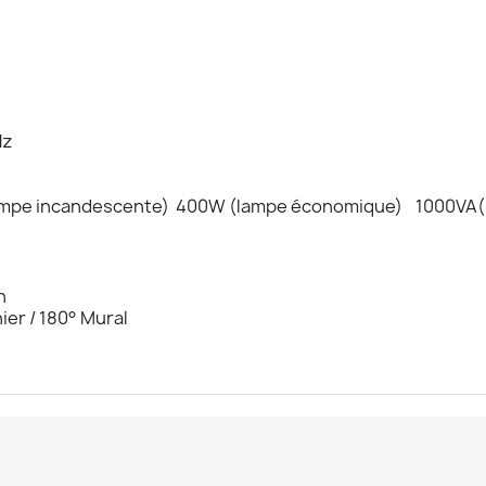
Hz
lampe incandescente) 400W (lampe économique) 1000VA(
n
nier / 180° Mural