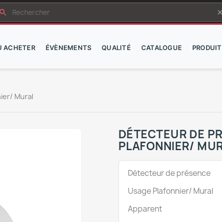
earch
cle
Ù ACHETER
ÉVÈNEMENTS
QUALITÉ
CATALOGUE
PRODUIT
ier/ Mural
DÉTECTEUR DE P
PLAFONNIER/ MU
Détecteur de présence
Usage Plafonnier/ Mural
Apparent