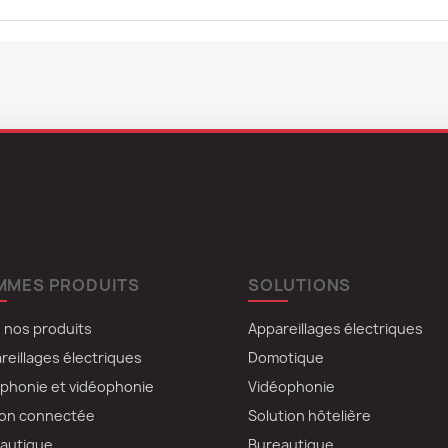
MMES PRODUITS
SOLUTIONS
 nos produits
Appareillages électriques
reillages électriques
Domotique
rphonie et vidéophonie
Vidéophonie
on connectée
Solution hôtelière
autique
Bureautique