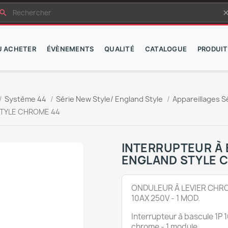
earch
cle
Ù ACHETER
ÉVÈNEMENTS
QUALITÉ
CATALOGUE
PRODUIT
Système 44
Série New Style/ England Style
Appareillages S
 STYLE CHROME 44
INTERRUPTEUR À 
ENGLAND STYLE 
ONDULEUR À LEVIER CHR
10AX 250V - 1 MOD.
Interrupteur à bascule 1P 
chrome - 1 module