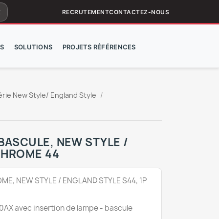
ar
RECRUTEMENT
CONTACTEZ-NOUS
S
SOLUTIONS
PROJETS RÉFÉRENCES
érie New Style/ England Style
BASCULE, NEW STYLE /
CHROME 44
OME,
NEW STYLE / ENGLAND STYLE
S44, 1P
10AX avec insertion de lampe - bascule