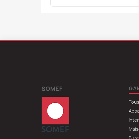
SOMEF
GA
Tous
Appa
Inte
Mais
Bure