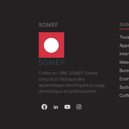
SOMEF
GA
Tous
Appa
Inte
Mais
Bure
Créée en 1988, SOMEF Tunisie
Econ
conçoit et fabrique des
appareillages électriques à usage
Syst
domestique et professionnel.
Coff