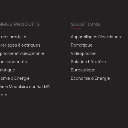
MMES PRODUITS
SOLUTIONS
 nos produits
Appareillages électriques
reillages électriques
Domotique
rphonie et vidéophonie
Vidéophonie
on connectée
Solution hôtelière
autique
Bureautique
omie d'Energie
Economie d'Energie
ème Modulaire sur Rail DIN
rets