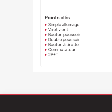
Points clés
▸
Simple allumage
▸
Va et vient
▸
Bouton poussoir
▸
Double poussoir
▸
Bouton à tirette
▸
Commutateur
▸
2P+T