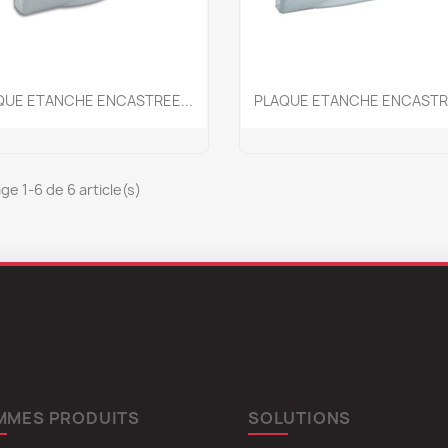
Aperçu rapide
Aperçu rapide


QUE ETANCHE ENCASTREE...
PLAQUE ETANCHE ENCASTRE
ge 1-6 de 6 article(s)
MMES PRODUITS
SOLUTIONS