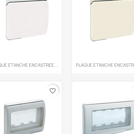
Aperçu rapide
Aperçu rapide


QUE ETANCHE ENCASTREE...
PLAQUE ETANCHE ENCASTRE
favorite_border