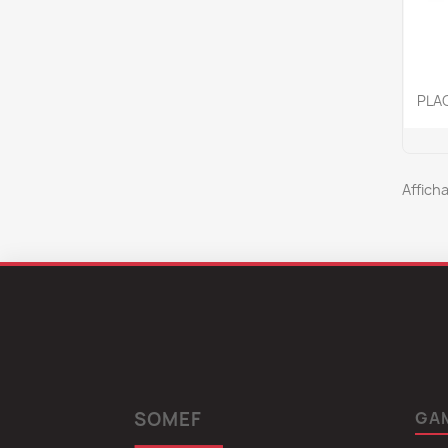
PLA
Afficha
SOMEF
GA