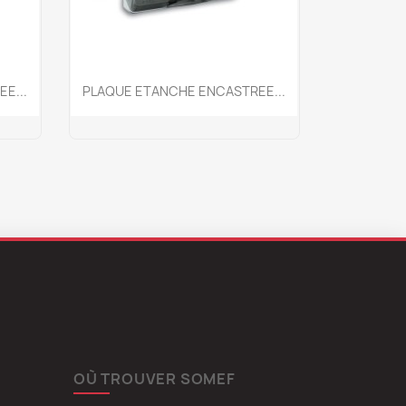
Aperçu rapide

E...
PLAQUE ETANCHE ENCASTREE...
OÙ TROUVER SOMEF