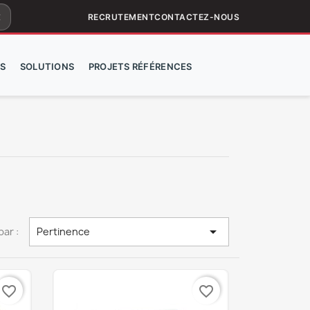
ar
RECRUTEMENT
CONTACTEZ-NOUS
S
SOLUTIONS
PROJETS RÉFÉRENCES

par :
Pertinence
favorite_border
favorite_border