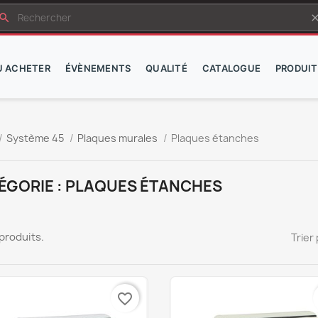
earch
cle
Ù ACHETER
ÉVÈNEMENTS
QUALITÉ
CATALOGUE
PRODUIT
Système 45
Plaques murales
Plaques étanches
ÉGORIE : PLAQUES ÉTANCHES
6 produits.
Trier 
favorite_border