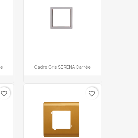
Aperçu rapide

ée
Cadre Gris SERENA Carrée
favorite_border
favorite_border