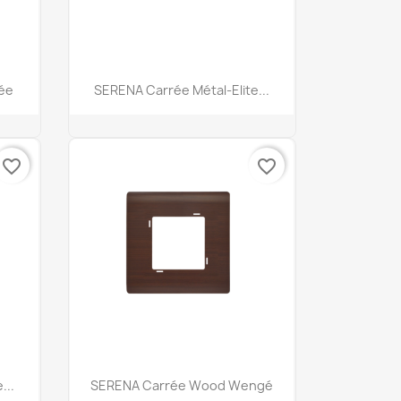
Aperçu rapide

ée
SERENA Carrée Métal-Elite...
favorite_border
favorite_border
Aperçu rapide

...
SERENA Carrée Wood Wengé