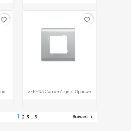
favorite_border
favorite_border
Aperçu rapide

êne
SERENA Carrée Argent Opaque
1

Suivant
2
3
…
6