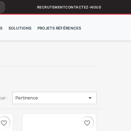
ar
RECRUTEMENT
CONTACTEZ-NOUS
S
SOLUTIONS
PROJETS RÉFÉRENCES

par :
Pertinence
favorite_border
favorite_border