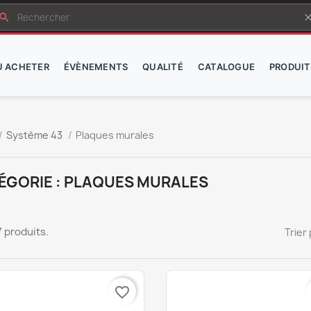
earch
cle
Ù ACHETER
ÉVÈNEMENTS
QUALITÉ
CATALOGUE
PRODUIT
Système 43
Plaques murales
ÉGORIE : PLAQUES MURALES
67 produits.
Trier 
favorite_border