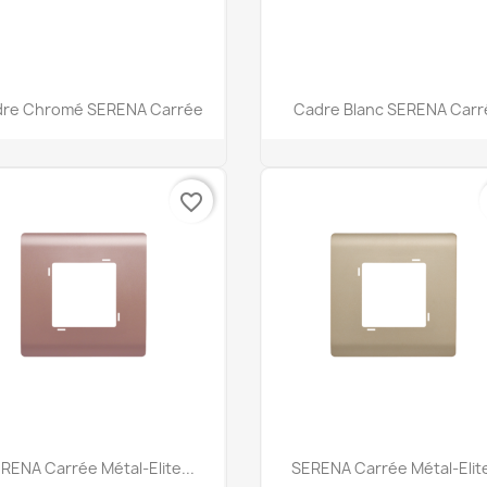
Aperçu rapide
Aperçu rapide


re Chromé SERENA Carrée
Cadre Blanc SERENA Carr
favorite_border
Aperçu rapide
Aperçu rapide


RENA Carrée Métal-Elite...
SERENA Carrée Métal-Elite