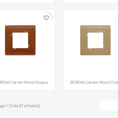
favorite_border
Aperçu rapide
Aperçu rapide


RENA Carrée Wood Acajou
SERENA Carrée Wood Ch
ge 1-12 de 67 article(s)