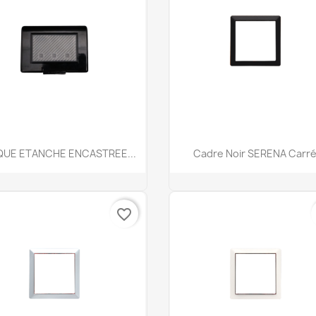
Aperçu rapide
Aperçu rapide


QUE ETANCHE ENCASTREE...
Cadre Noir SERENA Carr
favorite_border