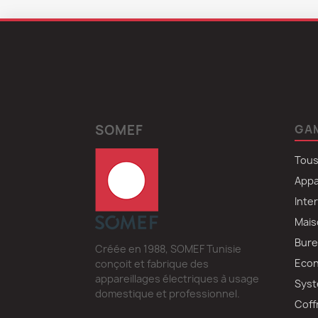
SOMEF
GA
Tous
Appa
Inte
Mais
Bure
Créée en 1988, SOMEF Tunisie
Econ
conçoit et fabrique des
appareillages électriques à usage
Syst
domestique et professionnel.
Coff