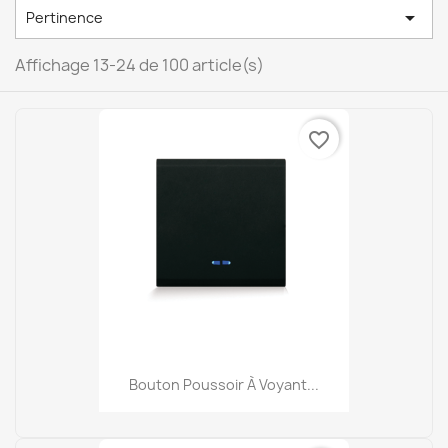

Pertinence
Affichage 13-24 de 100 article(s)
favorite_border
Bouton Poussoir À Voyant...