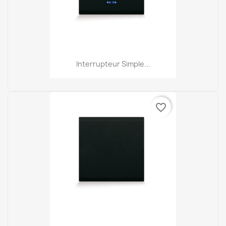
Interrupteur Simple...
favorite_border