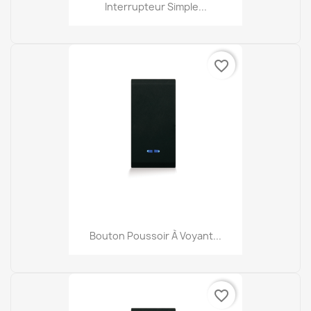
Interrupteur Simple...
favorite_border
Bouton Poussoir À Voyant...
favorite_border