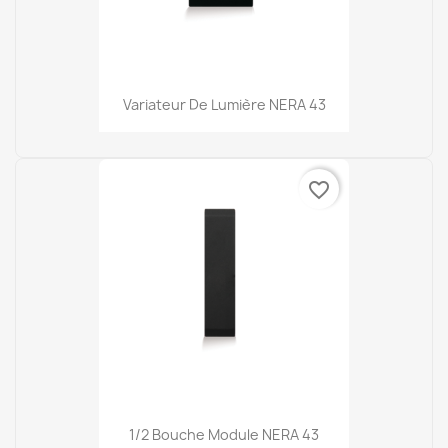
Variateur De Lumière NERA 43
favorite_border
1/2 Bouche Module NERA 43