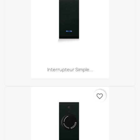
Interrupteur Simple...
favorite_border