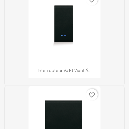
favorite_border
Interrupteur Va Et Vient À...
favorite_border