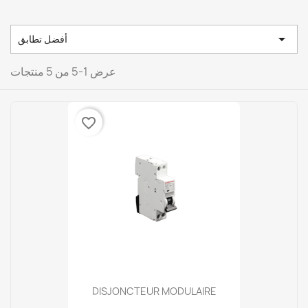

أفضل تطابق
عرض 1-5 من 5 منتجات
favorite_border
DISJONCTEUR MODULAIRE