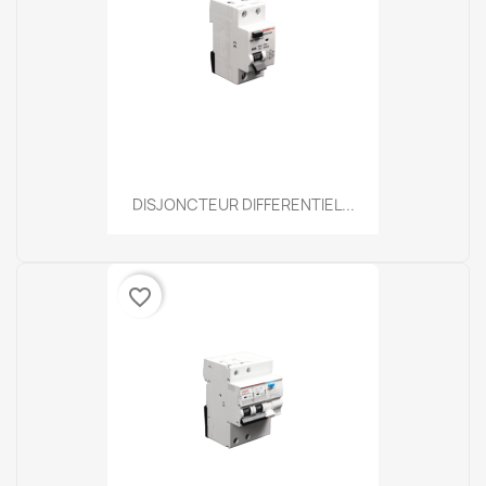
DISJONCTEUR DIFFERENTIEL...
favorite_border