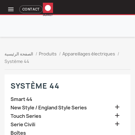

CONTACT
Appareillages électriques
Produits
الصفحة الرئيسية
Système 44
SYSTÈME 44
Smart 44

New Style / England Style Series

Touch Series

Serie Civili
Boîtes